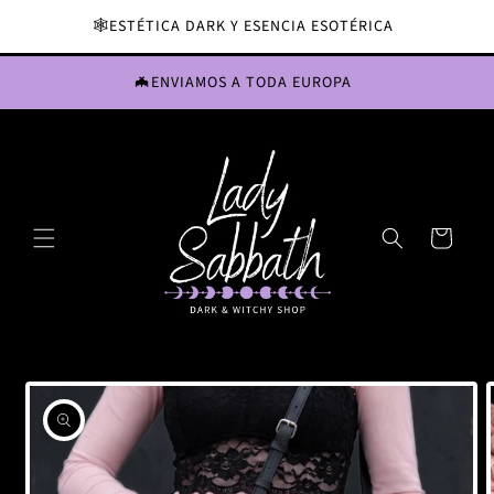
directamente
🕸️ESTÉTICA DARK Y ESENCIA ESOTÉRICA
al contenido
🦇ENVIAMOS A TODA EUROPA
CARRITO
Ir
directamente
a la
información
del producto