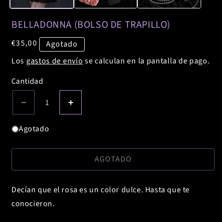
BELLADONNA (BOLSO DE TRAPILLO)
Precio
€35,00
Agotado
habitual
Los
gastos de envío
se calculan en la pantalla de pago.
Cantidad
Cantidad
REDUCIR
AUMENTAR
CANTIDAD
CANTIDAD
PARA
PARA
Agotado
BELLADONNA
BELLADONNA
(BOLSO
(BOLSO
DE
DE
AGOTADO
TRAPILLO)
TRAPILLO)
Decían que el rosa es un color dulce. Hasta que te
conocieron.